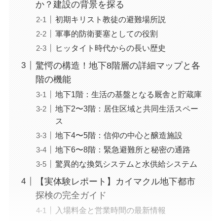
か？建設の背景を探る
初期キリスト教徒の避難場所説
軍事的防衛要塞としての役割
ヒッタイト時代からの長い歴史
驚愕の構造！地下8階層の詳細マップと各
階の機能
地下1階：生活の基盤となる厩舎と貯蔵庫
地下2〜3階：居住区域と共同生活スペー
ス
地下4〜5階：信仰の中心と醸造施設
地下6〜8階：緊急避難所と秘密の通路
驚異的な換気システムと水供給システム
【実体験レポート】カイマクル地下都市
探検の完全ガイド
入場料金と営業時間の最新情報